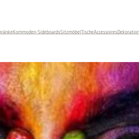
hränke
Kommoden-Sideboards
Sitzmöbel
Tische
Accessoires
Dekoratio