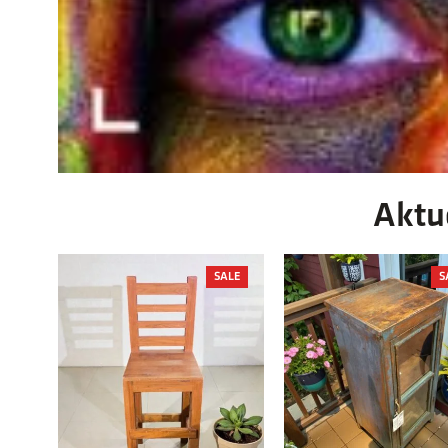
Aktu
PRODUCT
SALE
S
ON
SALE