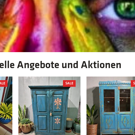
elle Angebote und Aktionen
PRODUCT
PRODUCT
ALE
SALE
ON
ON
SALE
SALE