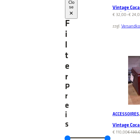
Clo
se
Vintage Coca
Größen)
€
32,00
–
€
24,0
F
zzgl.
Versandko
i
l
t
e
r
P
r
e
i
ACCESSOIRES
s
Vintage Coca
O
C
€
110,00
€
130,
r
u