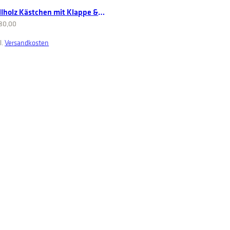
llholz Kästchen mit Klappe &
de
80,00
l.
Versandkosten
Add to cart