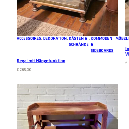
Add to cart
ACCESSOIRES
, 
DEKORATION
, 
KÄSTEN &
, 
KOMMODEN
, 
MÖBEL
S
SCHRÄNKE
&
I
SIDEBOARDS
V
Regal mit Hängefunktion
€
€
265,00