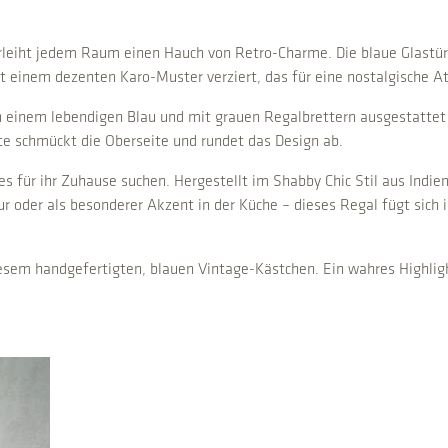
u
a
n
leiht jedem Raum einen Hauch von Retro-Charme. Die blaue Glastür i
t
mit einem dezenten Karo-Muster verziert, das für eine nostalgische 
i
in einem lebendigen Blau und mit grauen Regalbrettern ausgestattet
t
ste schmückt die Oberseite und rundet das Design ab.
y
s für ihr Zuhause suchen. Hergestellt im Shabby Chic Stil aus Indie
oder als besonderer Akzent in der Küche – dieses Regal fügt sich i
esem handgefertigten, blauen Vintage-Kästchen. Ein wahres Highlig