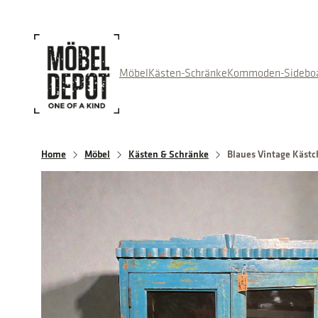
Direkt
zum
Inhalt
wechseln
Möbel
Kästen-Schränke
Kommoden-Sidebo
Home
Möbel
Kästen & Schränke
Blaues Vintage Kästc