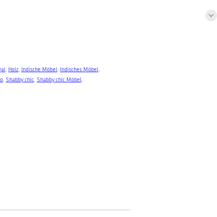
al
, 
Holz
, 
Indische Möbel
, 
Indisches Möbel
, 
ro
, 
Shabby chic
, 
Shabby chic Möbel
, 