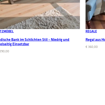
Add to cart
ITZMÖBEL
REGALE
ndische Bank im Schlichten Stil – Niedrig und
Regal aus Ho
ielseitig Einsetzbar
€
360,00
290,00