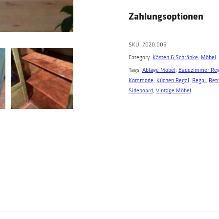
0
0
c
,
0
Zahlungsoptionen
h
0
.
e
0
n
SKU:
2020.006
.
m
Category:
Kästen & Schränke
, 
Möbel
i
Tags:
Ablage Möbel
, 
Badezimmer Reg
t
Kommode
, 
Küchen Regal
, 
Regal
, 
Ret
2
Sideboard
, 
Vintage Möbel
G
l
a
s
t
ü
r
e
n
q