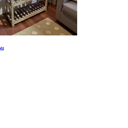
Add to cart
lz