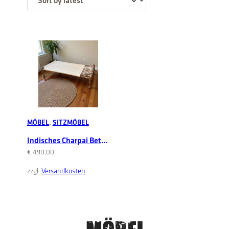
MÖBEL
, 
SITZMÖBEL
Indisches Charpai Bett /
Liege
€
490,00
Add to cart
zzgl.
Versandkosten