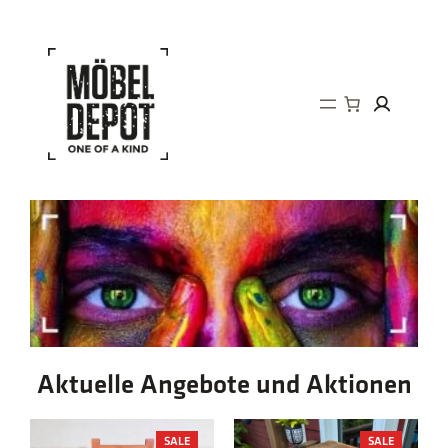
Direkt
zum
Inhalt
wechseln
Aktuelle Angebote und Aktionen
PRODUCT
PRODUCT
SALE
SALE