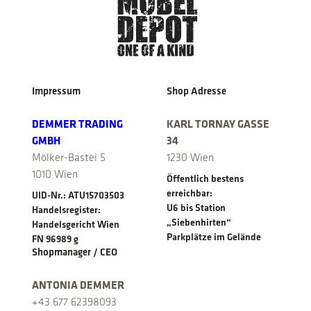
Impressum
Shop Adresse
DEMMER TRADING
KARL TORNAY GASSE
GMBH
34
Mölker-Bastei 5
1230 Wien
1010 Wien
Öffentlich bestens
erreichbar:
UID-Nr.: ATU15703503
U6 bis Station
Handelsregister:
„Siebenhirten“
Handelsgericht Wien
Parkplätze im Gelände
FN 96989 g
Shopmanager / CEO
ANTONIA DEMMER
+43 677 62398093