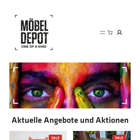
Direkt
zum
Inhalt
wechseln
Aktuelle Angebote und Aktionen
PRODUCT
PRODUCT
SALE
SALE