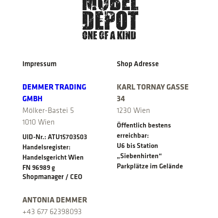
p
r
r
i
i
c
c
e
e
i
w
s
Impressum
Shop Adresse
a
:
s
€
DEMMER TRADING
KARL TORNAY GASSE
:
GMBH
34
€
4
Mölker-Bastei 5
1230 Wien
7
4
0
1010 Wien
Öffentlich bestens
9
,
erreichbar:
UID-Nr.: ATU15703503
0
0
U6 bis Station
Handelsregister:
,
0
„Siebenhirten“
Handelsgericht Wien
0
.
Parkplätze im Gelände
FN 96989 g
0
Shopmanager / CEO
.
ANTONIA DEMMER
+43 677 62398093