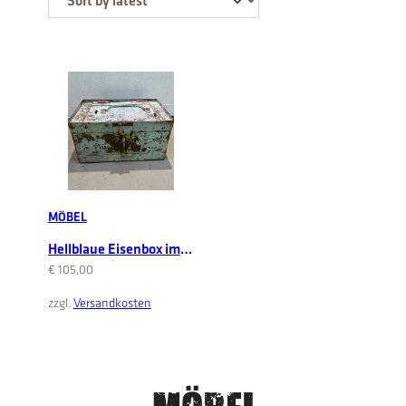
MÖBEL
Hellblaue Eisenbox im
Shabby Chic Look
€
105,00
Add to cart
zzgl.
Versandkosten