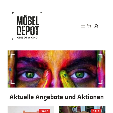
Direkt
zum
Inhalt
wechseln
Aktuelle Angebote und Aktionen
PRODUCT
PRODUCT
SALE
SALE