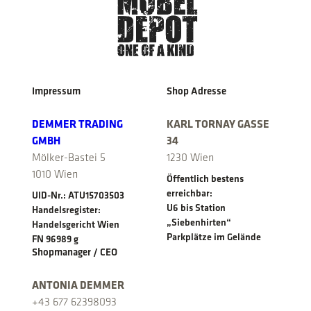
Impressum
Shop Adresse
DEMMER TRADING
KARL TORNAY GASSE
GMBH
34
Mölker-Bastei 5
1230 Wien
1010 Wien
Öffentlich bestens
erreichbar:
UID-Nr.: ATU15703503
U6 bis Station
Handelsregister:
„Siebenhirten“
Handelsgericht Wien
Parkplätze im Gelände
FN 96989 g
Shopmanager / CEO
ANTONIA DEMMER
+43 677 62398093