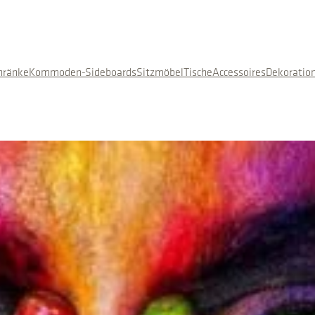
hränke
Kommoden-Sideboards
Sitzmöbel
Tische
Accessoires
Dekoratio