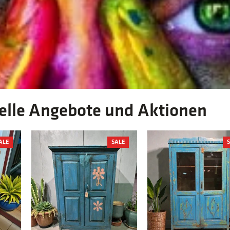
elle Angebote und Aktionen
PRODUCT
PRODUCT
ALE
SALE
ON
ON
SALE
SALE