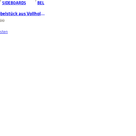
A
SIDEBOARDS
BEL
L
E
belstück aus Vollholz
00
Add to cart
sten