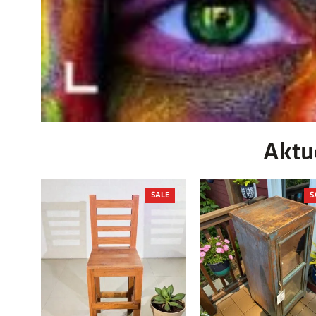
Aktu
PRODUCT
SALE
S
ON
SALE