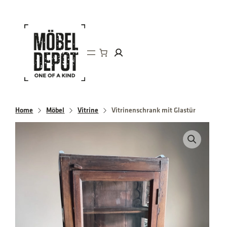
Direkt
zum
Inhalt
wechseln
Home
Möbel
Vitrine
Vitrinenschrank mit Glastür