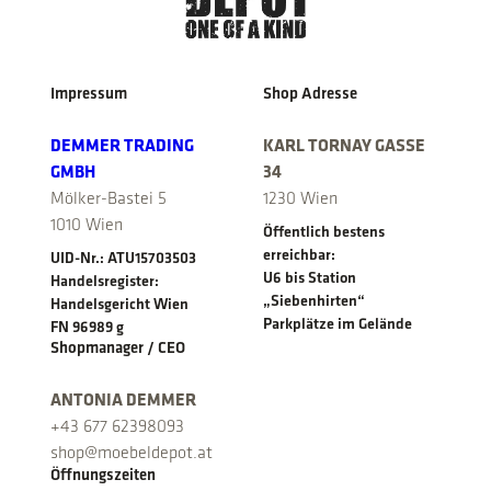
Impressum
Shop Adresse
DEMMER TRADING
KARL TORNAY GASSE
GMBH
34
Mölker-Bastei 5
1230 Wien
1010 Wien
Öffentlich bestens
erreichbar:
UID-Nr.: ATU15703503
U6 bis Station
Handelsregister:
„Siebenhirten“
Handelsgericht Wien
Parkplätze im Gelände
FN 96989 g
Shopmanager / CEO
ANTONIA DEMMER
+43 677 62398093
shop@moebeldepot.at
Öffnungszeiten