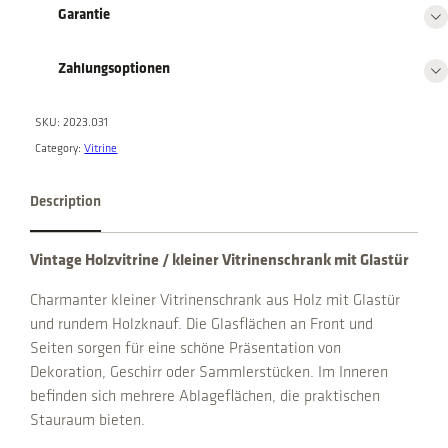
Garantie
k
m
i
Zahlungsoptionen
t
G
SKU:
2023.031
l
Category:
Vitrine
a
s
Description
t
ü
r
Vintage Holzvitrine / kleiner Vitrinenschrank mit Glastür
q
Charmanter kleiner Vitrinenschrank aus Holz mit Glastür
u
und rundem Holzknauf. Die Glasflächen an Front und
a
Seiten sorgen für eine schöne Präsentation von
n
Dekoration, Geschirr oder Sammlerstücken. Im Inneren
t
befinden sich mehrere Ablageflächen, die praktischen
i
Stauraum bieten.
t