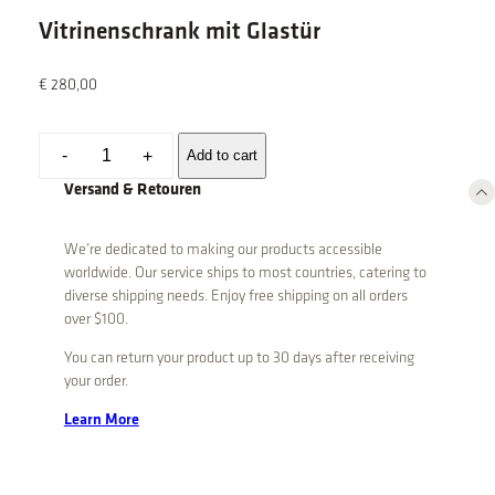
Vitrinenschrank mit Glastür
€
280,00
V
-
Add to cart
+
i
Versand & Retouren
t
r
i
We’re dedicated to making our products accessible
worldwide. Our service ships to most countries, catering to
n
diverse shipping needs. Enjoy free shipping on all orders
e
over $100.
n
s
You can return your product up to 30 days after receiving
your order.
c
h
Learn More
r
a
n