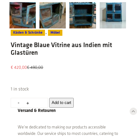
Kästen & Schränke
, 
Möbel
Vintage Blaue Vitrine aus Indien mit
Glastüren
O
C
€
420,00
€
490,00
r
u
i
r
g
r
1 in stock
i
e
n
n
V
-
Add to cart
+
a
t
i
Versand & Retouren
l
p
n
p
r
t
r
i
We’re dedicated to making our products accessible
a
i
c
worldwide. Our service ships to most countries, catering to