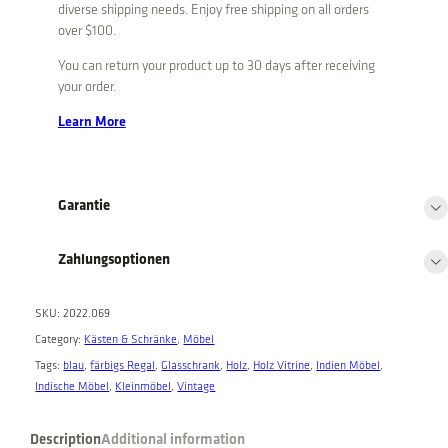
g
c
e
diverse shipping needs. Enjoy free shipping on all orders
e
i
e
over $100.
w
s
B
a
:
You can return your product up to 30 days after receiving
l
s
€
your order.
a
:
u
Learn More
€
4
e
2
V
4
0
9
,
i
Garantie
0
0
t
,
0
r
0
.
Zahlungsoptionen
i
0
n
.
e
SKU:
2022.069
a
Category:
Kästen & Schränke
, 
Möbel
u
Tags:
blau
, 
färbigs Regal
, 
Glasschrank
, 
Holz
, 
Holz Vitrine
, 
Indien Möbel
, 
s
Indische Möbel
, 
Kleinmöbel
, 
Vintage
I
n
Description
Additional information