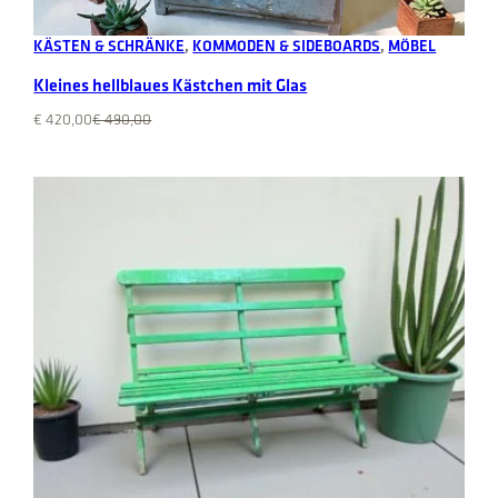
Add to cart
KÄSTEN & SCHRÄNKE
, 
KOMMODEN & SIDEBOARDS
, 
MÖBEL
Kleines hellblaues Kästchen mit Glas
Original
Current
€
420,00
€
490,00
price
price
was:
is:
€ 490,00.
€ 420,00.