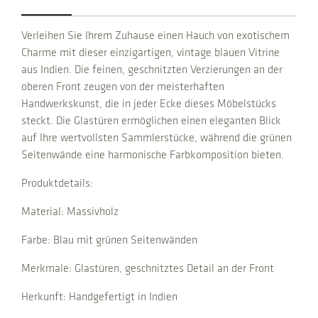
d
i
Verleihen Sie Ihrem Zuhause einen Hauch von exotischem
e
Charme mit dieser einzigartigen, vintage blauen Vitrine
n
aus Indien. Die feinen, geschnitzten Verzierungen an der
m
oberen Front zeugen von der meisterhaften
i
Handwerkskunst, die in jeder Ecke dieses Möbelstücks
t
steckt. Die Glastüren ermöglichen einen eleganten Blick
G
auf Ihre wertvollsten Sammlerstücke, während die grünen
l
Seitenwände eine harmonische Farbkomposition bieten.
a
s
Produktdetails:
t
Material: Massivholz
ü
r
Farbe: Blau mit grünen Seitenwänden
e
n
Merkmale: Glastüren, geschnitztes Detail an der Front
q
Herkunft: Handgefertigt in Indien
u
a