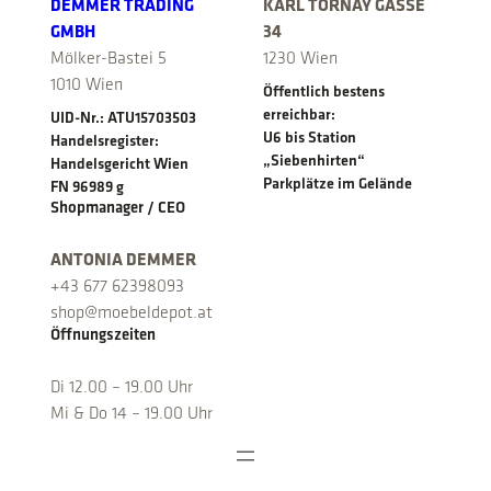
DEMMER TRADING
KARL TORNAY GASSE
GMBH
34
Mölker-Bastei 5
1230 Wien
1010 Wien
Öffentlich bestens
erreichbar:
UID-Nr.: ATU15703503
U6 bis Station
Handelsregister:
„Siebenhirten“
Handelsgericht Wien
Parkplätze im Gelände
FN 96989 g
Shopmanager / CEO
ANTONIA DEMMER
+43 677 62398093
shop@moebeldepot.at
Öffnungszeiten
Di 12.00 – 19.00 Uhr
Mi & Do 14 – 19.00 Uhr