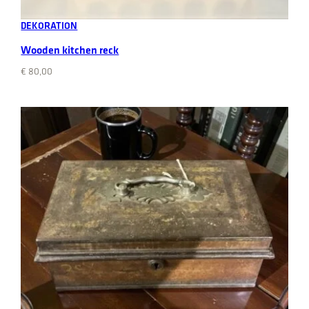
Add to cart
DEKORATION
Wooden kitchen reck
€
80,00