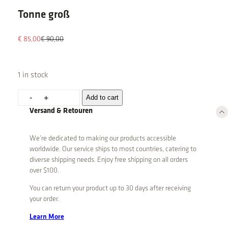
Tonne groß
O
C
€
85,00
€
90,00
r
u
i
r
g
r
1 in stock
i
e
n
n
T
-
Add to cart
+
a
t
o
Versand & Retouren
l
p
n
p
r
n
r
i
We’re dedicated to making our products accessible
e
i
c
worldwide. Our service ships to most countries, catering to
g
c
e
diverse shipping needs. Enjoy free shipping on all orders
e
i
r
over $100.
w
s
o
a
:
You can return your product up to 30 days after receiving
ß
s
€
your order.
q
:
u
Learn More
€
8