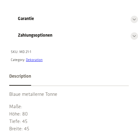
a
5
n
9
,
0
0
t
Garantie
,
0
i
0
.
t
0
Zahlungsoptionen
y
.
SKU:
MD 21-1
Category:
Dekoration
Description
Blaue metallerne Tonne
Maße:
Höhe: 80
Tiefe: 45
Breite: 45