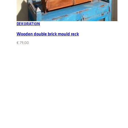
Add to cart
DEKORATION
Wooden double brick mould reck
€
79,00