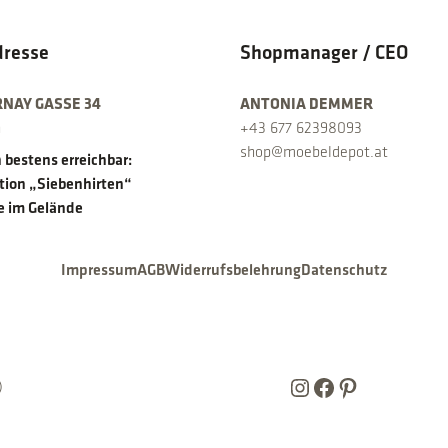
dresse
Shopmanager / CEO
RNAY GASSE 34
ANTONIA DEMMER
n
+43 677 62398093
shop@moebeldepot.at
 bestens erreichbar:
ation „Siebenhirten“
e im Gelände
Impressum
AGB
Widerrufsbelehrung
Datenschutz
Instagram
Facebook
Pinterest
)