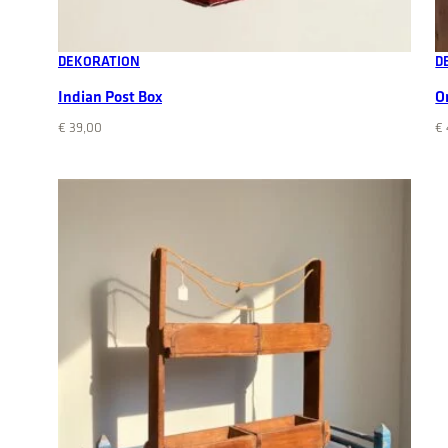
Add to cart
DEKORATION
D
Indian Post Box
O
€
39,00
€