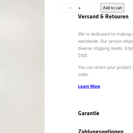
T
-
Add to cart
+
o
Versand & Retouren
n
n
We’re dedicated to making o
e
worldwide. Our service ships
k
diverse shipping needs. Enjo
l
$100.
e
i
You can return your product 
n
order.
q
u
Learn More
a
n
t
i
Garantie
t
y
Zahlungsoptionen