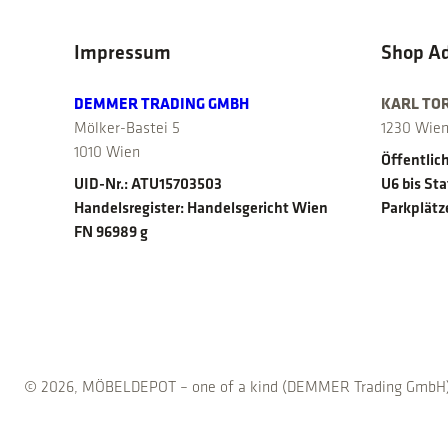
Impressum
Shop A
DEMMER TRADING GMBH
KARL TO
Mölker-Bastei 5
1230 Wie
1010 Wien
Öffentlich
UID-Nr.: ATU15703503
U6 bis St
Handelsregister: Handelsgericht Wien
Parkplätz
FN 96989 g
© 2026, MÖBELDEPOT – one of a kind (DEMMER Trading GmbH