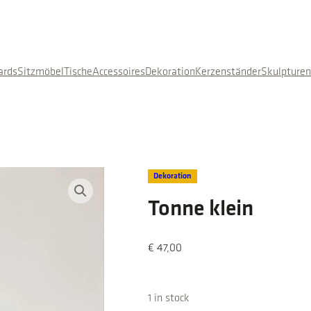
ards
Sitzmöbel
Tische
Accessoires
Dekoration
Kerzenständer
Skulpture
Dekoration
Tonne klein
€
47,00
1 in stock