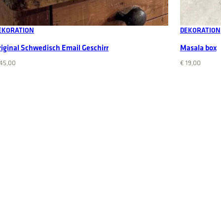
Add to cart
EKORATION
DEKORATION
riginal Schwedisch Email Geschirr
Masala box
45,00
€
19,00