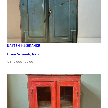
Add to cart
KÄSTEN & SCHRÄNKE
Eisen Schrank, blau
Original
Current
€
340,00
€
400,00
price
price
was:
is:
€ 400,00.
€ 340,00.