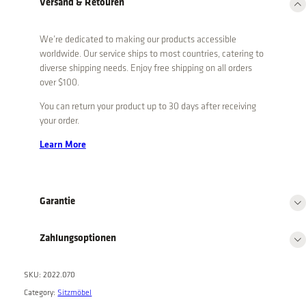
Versand & Retouren
o
n
We’re dedicated to making our products accessible
C
worldwide. Our service ships to most countries, catering to
h
diverse shipping needs. Enjoy free shipping on all orders
a
over $100.
i
You can return your product up to 30 days after receiving
r
your order.
,
V
Learn More
i
n
t
Garantie
a
g
Zahlungsoptionen
e
q
u
SKU:
2022.070
a
Category:
Sitzmöbel