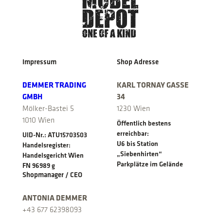
Impressum
Shop Adresse
DEMMER TRADING
KARL TORNAY GASSE
GMBH
34
Mölker-Bastei 5
1230 Wien
1010 Wien
Öffentlich bestens
erreichbar:
UID-Nr.: ATU15703503
U6 bis Station
Handelsregister:
„Siebenhirten“
Handelsgericht Wien
Parkplätze im Gelände
FN 96989 g
Shopmanager / CEO
ANTONIA DEMMER
+43 677 62398093