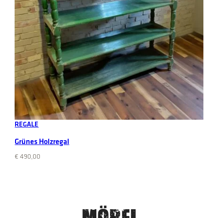
Add to cart
REGALE
Grünes Holzregal
€
490,00