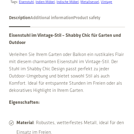
n
Tags:
Eisenstuhl
, 
Indien Möbel
, 
Indische Möbel
, 
Metallsessel
, 
Vintage
t
i
Description
Additional information
Product safety
t
y
Eisenstuhl im Vintage-Stil – Shabby Chic für Garten und
Outdoor
Verleihen Sie Ihrem Garten oder Balkon ein rustikales Flair
mit diesem charmanten Eisenstuhl im Vintage-Stil. Der
Stuhl im Shabby Chic Design passt perfekt zu jeder
Outdoor-Umgebung und bietet sowohl Stil als auch
Komfort. Ideal für entspannte Stunden im Freien oder als
dekoratives Highlight in Ihrem Garten.
Eigenschaften:
Material
: Robustes, wetterfestes Metall, ideal für den
Einsatz im Freien.