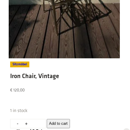
Sitzmöbel
Iron Chair, Vintage
€
120,00
1 in stock
I
-
Add to cart
+
r