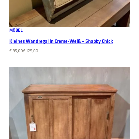
Add to cart
MÖBEL
Kleines Wandregal in Creme-Weiß – Shabby Chick
Original
Current
€
95,00
€
125,00
price
price
was:
is:
€ 125,00.
€ 95,00.