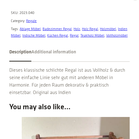
n
q
SKU:
2023.040
u
Category:
Regale
a
Tags:
Ablage Möbel
, 
Badezimmer Regal
, 
Holz
, 
Holz Regal
, 
Holzmöbel
, 
Indien
n
Möbel
, 
Indische Möbel
, 
Küchen Regal
, 
Regal
, 
Teakholz Möbel
, 
Vollholzmöbel
t
i
Description
Additional information
t
y
Dieses klassische schlichte Regal ist aus Vollholz & durch
seine einfache Linie sehr gut mit anderen Möbel in
Harmonie. Für jeden Raum dekorativ & praktisch
einsetzbar. Original aus Indien
You may also like…