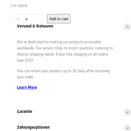
1 in stock
H
-
Add to cart
+
o
Versand & Retouren
l
z
We’re dedicated to making our products accessible
r
worldwide. Our service ships to most countries, catering to
e
diverse shipping needs. Enjoy free shipping on all orders
g
over $100.
a
You can return your product up to 30 days after receiving
l
your order.
a
u
Learn More
s
I
n
Garantie
d
i
Zahlungsoptionen
e