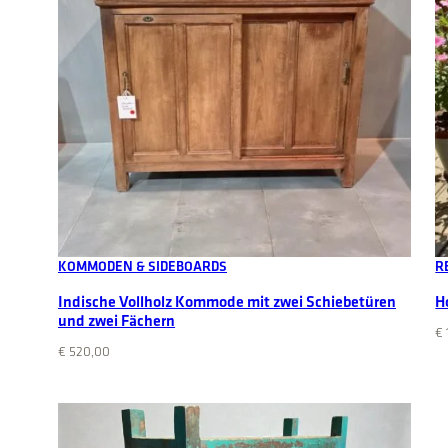
Add to cart
KOMMODEN & SIDEBOARDS
R
Indische Vollholz Kommode mit zwei Schiebetüren
H
und zwei Fächern
€
€
520,00