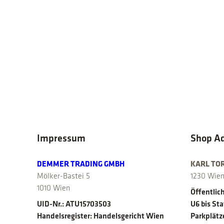
Impressum
Shop A
DEMMER TRADING GMBH
KARL TO
Mölker-Bastei 5
1230 Wie
1010 Wien
Öffentlich
UID-Nr.: ATU15703503
U6 bis St
Handelsregister: Handelsgericht Wien
Parkplätz