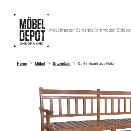
Direkt
zum
Inhalt
wechseln
Möbel
Kästen-Schränke
Kommoden-Sidebo
Home
Möbel
Sitzmöbel
Gartenbank aus Holz