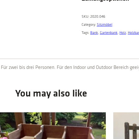
u
0
.
a
0
n
SKU:
2020.046
.
t
Category:
Sitzmöbel
i
Tags:
Bank
, 
Gartenbank
, 
Holz
, 
Holzba
t
y
Für zwei bis drei Personen. Für den Indoor und Outdoor Bereich geei
You may also like