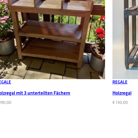
Add to cart
EGALE
REGALE
olzregal mit 3 unterteilten Fächern
Holzregal
190,00
€
130,00