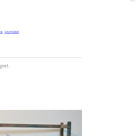
nk
, 
sitzmöbel
gnet.