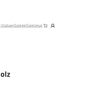
n-Statuen
Spiegel
Spielzeug
olz