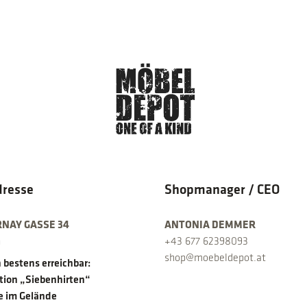
dresse
Shopmanager / CEO
RNAY GASSE 34
ANTONIA DEMMER
n
+43 677 62398093
shop@moebeldepot.at
 bestens erreichbar:
ation „Siebenhirten“
e im Gelände