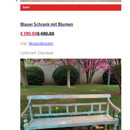
Sale!
Blauer Schrank mit Blumen
Original
Current
€
390,00
€
490,00
price
price
zzgl.
Versandkosten
was:
is:
Lieferzeit:
Standard
€ 490,00.
€ 390,00.