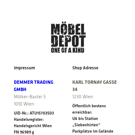
was:
is:
€ 490,00.
€ 420,00.
Impressum
Shop Adresse
DEMMER TRADING
KARL TORNAY GASSE
GMBH
34
Mölker-Bastei 5
1230 Wien
1010 Wien
Öffentlich bestens
erreichbar:
UID-Nr.: ATU15703503
U6 bis Station
Handelsregister:
„Siebenhirten“
Handelsgericht Wien
Parkplätze im Gelände
FN 96989 g