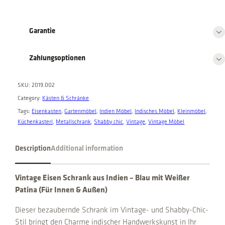
k
4
,
4
0
0
,
b
Garantie
0
0
l
,
0
a
0
.
Zahlungsoptionen
u
0
q
.
u
SKU:
2019.002
a
Category:
Kästen & Schränke
n
Tags:
Eisenkasten
, 
Gartenmöbel
, 
Indien Möbel
, 
Indisches Möbel
, 
Kleinmöbel
, 
t
Küchenkasterl
, 
Metallschrank
, 
Shabby chic
, 
Vintage
, 
Vintage Möbel
i
t
Description
Additional information
y
Vintage Eisen Schrank aus Indien – Blau mit Weißer
Patina (Für Innen & Außen)
Dieser bezaubernde Schrank im Vintage- und Shabby-Chic-
Stil bringt den Charme indischer Handwerkskunst in Ihr