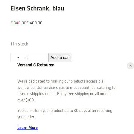
Eisen Schrank, blau
O
C
€
340,00
€
400,00
r
u
i
r
g
r
1 in stock
i
e
n
n
E
-
Add to cart
+
a
t
i
Versand & Retouren
l
p
s
p
r
e
r
i
We’re dedicated to making our products accessible
n
i
c
worldwide. Our service ships to most countries, catering to
S
c
e
diverse shipping needs. Enjoy free shipping on all orders
e
i
c
over $100.
w
s
h
a
:
You can return your product up to 30 days after receiving
r
s
€
your order.
a
:
n
Learn More
€
3