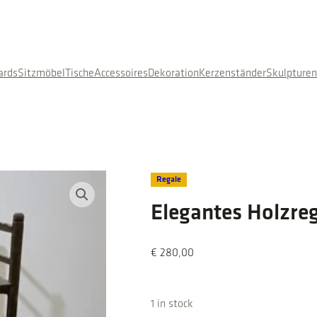
ards
Sitzmöbel
Tische
Accessoires
Dekoration
Kerzenständer
Skulpture
Regale
Elegantes Holzreg
€
280,00
1 in stock