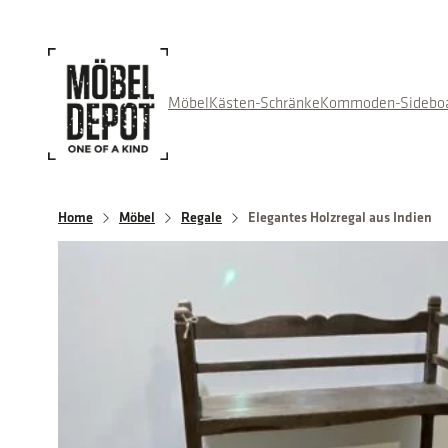
Direkt
zum
Inhalt
wechseln
Möbel
Kästen-Schränke
Kommoden-Sidebo
Home
Möbel
Regale
Elegantes Holzregal aus Indien