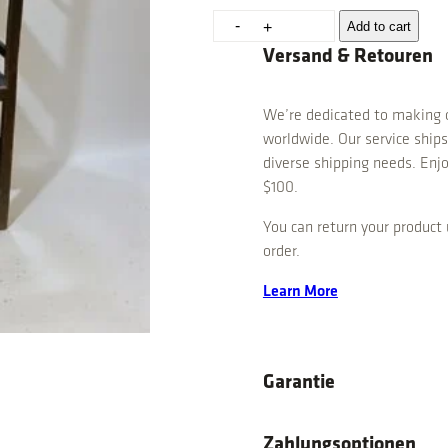
E
-
Add to cart
+
l
Versand & Retouren
e
g
We’re dedicated to making o
a
worldwide. Our service ships
n
diverse shipping needs. Enjo
t
$100.
e
s
You can return your product 
H
order.
o
l
Learn More
z
r
e
g
Garantie
a
l
Zahlungsoptionen