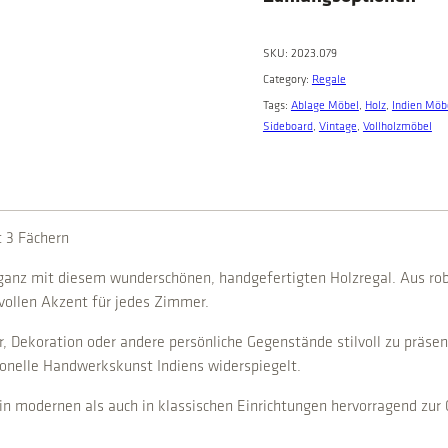
a
u
s
SKU:
2023.079
I
Category:
Regale
n
Tags:
Ablage Möbel
, 
Holz
, 
Indien Möb
d
Sideboard
, 
Vintage
, 
Vollholzmöbel
i
e
n
q
t 3 Fächern
u
a
eganz mit diesem wunderschönen, handgefertigten Holzregal. Aus rob
n
lvollen Akzent für jedes Zimmer.
t
i
r, Dekoration oder andere persönliche Gegenstände stilvoll zu präsen
t
tionelle Handwerkskunst Indiens widerspiegelt.
y
in modernen als auch in klassischen Einrichtungen hervorragend zu