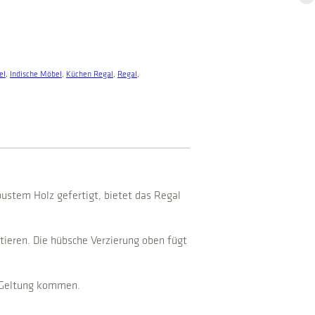
el
, 
Indische Möbel
, 
Küchen Regal
, 
Regal
, 
ustem Holz gefertigt, bietet das Regal
tieren. Die hübsche Verzierung oben fügt
r Geltung kommen.