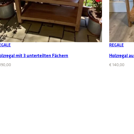
Add to cart
EGALE
REGALE
olzregal mit 3 unterteilten Fächern
Holzregal au
190,00
€
140,00